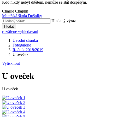
Kdo nikdy nebyl dítětem, nemůže se stát dospělým.
Charlie Chaplin
Mateřská škola Dušníky
Hledaný výraz
Hledat
rozšířené vyhledávání
Úvodní stránka
Fotogalerie
Ročník 2018/2019
U oveček
Vytisknout
U oveček
U oveček