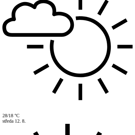
28/18 °C
středa
12. 8.