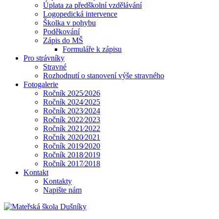
Úplata za předškolní vzdělávání
Logopedická intervence
Školka v pohybu
Poděkování
Zápis do MŠ
Formuláře k zápisu
Pro strávníky
Stravné
Rozhodnutí o stanovení výše stravného
Fotogalerie
Ročník 2025⁄2026
Ročník 2024⁄2025
Ročník 2023⁄2024
Ročník 2022⁄2023
Ročník 2021⁄2022
Ročník 2020⁄2021
Ročník 2019⁄2020
Ročník 2018⁄2019
Ročník 2017⁄2018
Kontakt
Kontakty
Napište nám