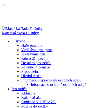
Mateřská škola Dušníky
O školce
Naše pravidla
Vzdělávací program
Jak trávíme den
Kdo o děti pečuje
Desatero pro rodiče
Povinné informace
E-podatelna
Úřední deska
Informace o zpracování osobních údajů
Informace o ochraně osobních údajů
Pro rodiče
Aktuálně
Kalendář akcí
Aplikace V OBRAZE
Poprvé do školky