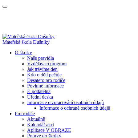
Mateřská škola Dušníky
O školce
Naše pravidla
Vzdělávací program
Jak trávíme den
Kdo o děti pečuje
Desatero pro rodiče
Povinné informace
E-podatelna
Úřední deska
Informace o zpracování osobních údajů
Informace o ochraně osobních údajů
Pro rodiče
Aktuálně
Kalendář akcí
Aplikace V OBRAZE
Poprvé do školky