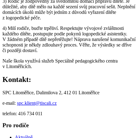
3) Rodič je zodpovědný za svědomitou domácí přípravu dítěte. Je
důležité, aby dítě mělo na každé sezení svůj pracovní sešit. Neplnění
domácích úkolů může být jedním z důvodů vyřazení dítěte
z logopedické péče.
4) Milí rodiče, buďte trpěliví. Respektujte vývojové zvláštnosti
každého dítěte, postupujte podle pokynů logopedické asistentky.
V žádném případě dítě nepřetěžujte! Náprava narušené komunikační
schopnosti je někdy zdlouhavý proces. Věřte, že výsledky se dříve
či později dostaví.
Naše škola využívá služeb Speciálně pedagogického centra
v Litoměřicích.
Kontakt:
SPC Litoměřice, Dalimilova 2, 412 01 Litoměřice
e-mail:
spc.klient@tiscali.cz
telefon: 416 734 011
Pro rodiče
Aktuálně