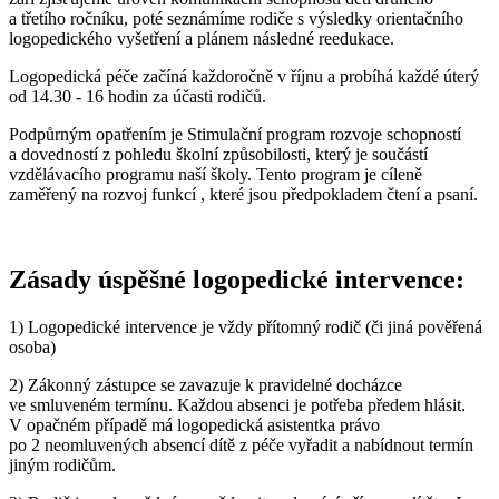
a třetího ročníku, poté seznámíme rodiče s výsledky orientačního
logopedického vyšetření a plánem následné reedukace.
Logopedická péče začíná každoročně v říjnu a probíhá každé úterý
od 14.30 - 16 hodin za účasti rodičů.
Podpůrným opatřením je Stimulační program rozvoje schopností
a dovedností z pohledu školní způsobilosti, který je součástí
vzdělávacího programu naší školy. Tento program je cíleně
zaměřený na rozvoj funkcí , které jsou předpokladem čtení a psaní.
Zásady úspěšné logopedické intervence:
1) Logopedické intervence je vždy přítomný rodič (či jiná pověřená
osoba)
2) Zákonný zástupce se zavazuje k pravidelné docházce
ve smluveném termínu. Každou absenci je potřeba předem hlásit.
V opačném případě má logopedická asistentka právo
po 2 neomluvených absencí dítě z péče vyřadit a nabídnout termín
jiným rodičům.