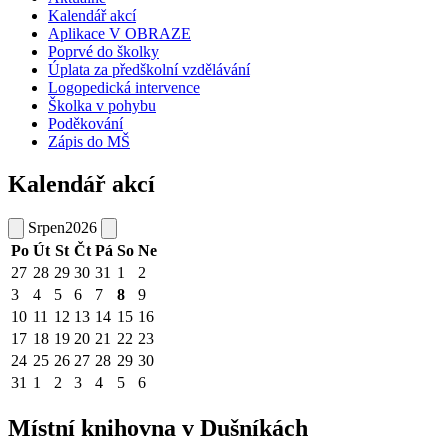
Kalendář akcí
Aplikace V OBRAZE
Poprvé do školky
Úplata za předškolní vzdělávání
Logopedická intervence
Školka v pohybu
Poděkování
Zápis do MŠ
Kalendář akcí
Srpen
2026
Po
Út
St
Čt
Pá
So
Ne
27
28
29
30
31
1
2
3
4
5
6
7
8
9
10
11
12
13
14
15
16
17
18
19
20
21
22
23
24
25
26
27
28
29
30
31
1
2
3
4
5
6
Místní knihovna v Dušníkách