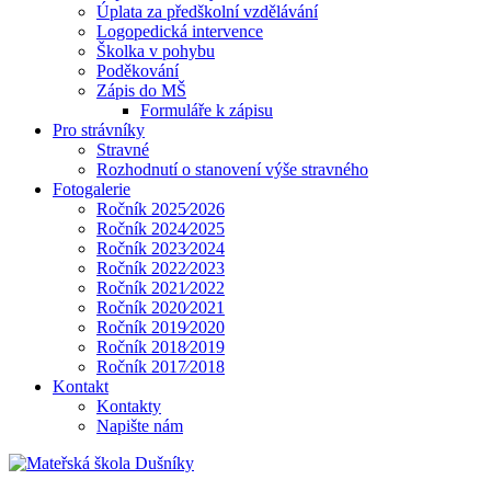
Úplata za předškolní vzdělávání
Logopedická intervence
Školka v pohybu
Poděkování
Zápis do MŠ
Formuláře k zápisu
Pro strávníky
Stravné
Rozhodnutí o stanovení výše stravného
Fotogalerie
Ročník 2025⁄2026
Ročník 2024⁄2025
Ročník 2023⁄2024
Ročník 2022⁄2023
Ročník 2021⁄2022
Ročník 2020⁄2021
Ročník 2019⁄2020
Ročník 2018⁄2019
Ročník 2017⁄2018
Kontakt
Kontakty
Napište nám