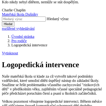
Kdo nikdy nebyl dítětem, nemůže se stát dospělým.
Charlie Chaplin
Mateřská škola Dušníky
Hledaný výraz
Hledat
rozšířené vyhledávání
Úvodní stránka
Pro rodiče
Logopedická intervence
Vytisknout
Logopedická intervence
Naše mateřská škola si klade za cíl vytvořit takové podmínky
vzdělávání, které umožní dítěti úspěšný nástup do základní školy.
Snažíme se řešit problematiku včasného zachycování "rizikových
dětí" v předškolním věku, zajištěním včasné speciálně pedagogické
péče předcházet poruchám čtení a psaní u školních začátečníků.
Velkou pozornost věnujeme logopedické intervenci. Během měsíce
září zjišťujeme úroveň komunikační schopnosti dětí druhého