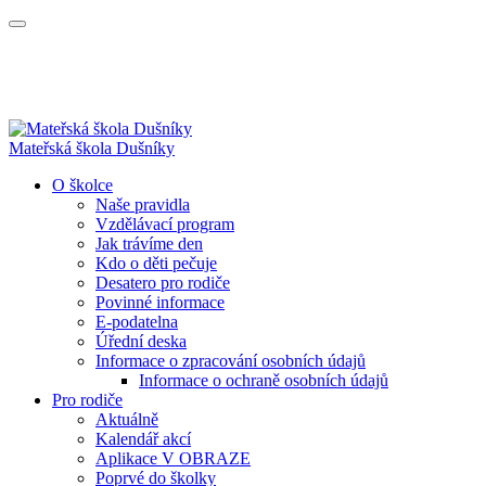
Mateřská škola Dušníky
O školce
Naše pravidla
Vzdělávací program
Jak trávíme den
Kdo o děti pečuje
Desatero pro rodiče
Povinné informace
E-podatelna
Úřední deska
Informace o zpracování osobních údajů
Informace o ochraně osobních údajů
Pro rodiče
Aktuálně
Kalendář akcí
Aplikace V OBRAZE
Poprvé do školky