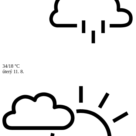
34/18 °C
úterý
11. 8.