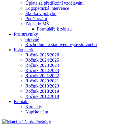
Úplata za předškolní vzdělávání
Logopedická intervence
Školka v pohybu
Poděkování
Zápis do MŠ
Formuláře k zápisu
Pro strávníky
Stravné
Rozhodnutí o stanovení výše stravného
Fotogalerie
Ročník 2025⁄2026
Ročník 2024⁄2025
Ročník 2023⁄2024
Ročník 2022⁄2023
Ročník 2021⁄2022
Ročník 2020⁄2021
Ročník 2019⁄2020
Ročník 2018⁄2019
Ročník 2017⁄2018
Kontakt
Kontakty
Napište nám