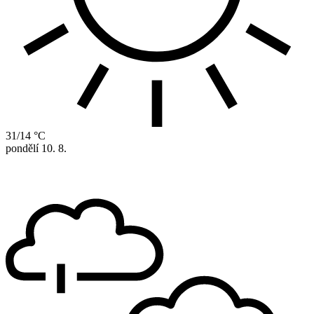
31/14 °C
pondělí
10. 8.