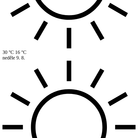
30 °C
16 °C
neděle
9. 8.