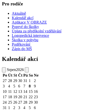
Pro rodiče
Aktuálně
Kalendář akcí
Aplikace V OBRAZE
Poprvé do školky
Úplata za předškolní vzdělávání
Logopedická intervence
Školka v pohybu
Poděkování
Zápis do MŠ
Kalendář akcí
Srpen
2026
Po
Út
St
Čt
Pá
So
Ne
27
28
29
30
31
1
2
3
4
5
6
7
8
9
10
11
12
13
14
15
16
17
18
19
20
21
22
23
24
25
26
27
28
29
30
31
1
2
3
4
5
6