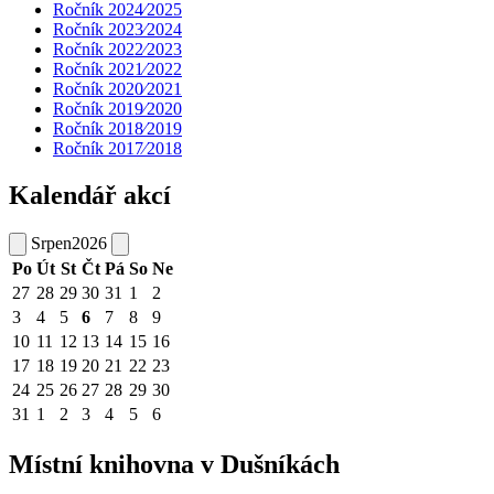
Ročník 2024⁄2025
Ročník 2023⁄2024
Ročník 2022⁄2023
Ročník 2021⁄2022
Ročník 2020⁄2021
Ročník 2019⁄2020
Ročník 2018⁄2019
Ročník 2017⁄2018
Kalendář akcí
Srpen
2026
Po
Út
St
Čt
Pá
So
Ne
27
28
29
30
31
1
2
3
4
5
6
7
8
9
10
11
12
13
14
15
16
17
18
19
20
21
22
23
24
25
26
27
28
29
30
31
1
2
3
4
5
6
Místní knihovna v Dušníkách