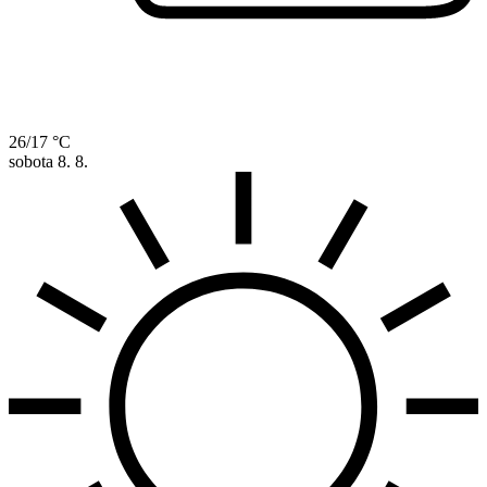
26/17 °C
sobota
8. 8.