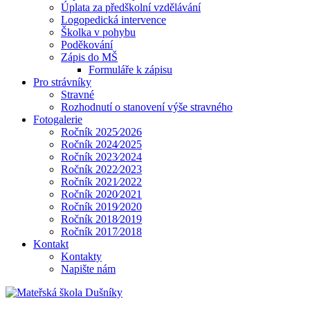
Úplata za předškolní vzdělávání
Logopedická intervence
Školka v pohybu
Poděkování
Zápis do MŠ
Formuláře k zápisu
Pro strávníky
Stravné
Rozhodnutí o stanovení výše stravného
Fotogalerie
Ročník 2025⁄2026
Ročník 2024⁄2025
Ročník 2023⁄2024
Ročník 2022⁄2023
Ročník 2021⁄2022
Ročník 2020⁄2021
Ročník 2019⁄2020
Ročník 2018⁄2019
Ročník 2017⁄2018
Kontakt
Kontakty
Napište nám