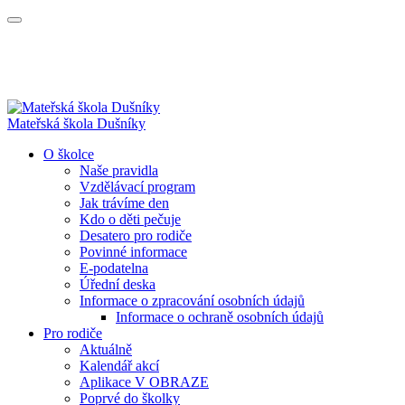
Mateřská škola Dušníky
O školce
Naše pravidla
Vzdělávací program
Jak trávíme den
Kdo o děti pečuje
Desatero pro rodiče
Povinné informace
E-podatelna
Úřední deska
Informace o zpracování osobních údajů
Informace o ochraně osobních údajů
Pro rodiče
Aktuálně
Kalendář akcí
Aplikace V OBRAZE
Poprvé do školky