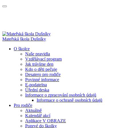
Mateřská škola Dušníky
O školce
Naše pravidla
Vzdělávací program
Jak trávíme den
Kdo o děti pečuje
Desatero pro rodiče
Povinné informace
E-podatelna
Úřední deska
Informace o zpracování osobních údajů
Informace o ochraně osobních údajů
Pro rodiče
Aktuálně
Kalendář akcí
Aplikace V OBRAZE
Poprvé do školky