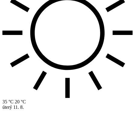
35 °C
20 °C
úterý
11. 8.