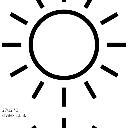
27/12 °C
čtvrtek
13. 8.