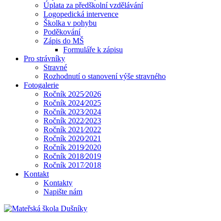
Úplata za předškolní vzdělávání
Logopedická intervence
Školka v pohybu
Poděkování
Zápis do MŠ
Formuláře k zápisu
Pro strávníky
Stravné
Rozhodnutí o stanovení výše stravného
Fotogalerie
Ročník 2025⁄2026
Ročník 2024⁄2025
Ročník 2023⁄2024
Ročník 2022⁄2023
Ročník 2021⁄2022
Ročník 2020⁄2021
Ročník 2019⁄2020
Ročník 2018⁄2019
Ročník 2017⁄2018
Kontakt
Kontakty
Napište nám